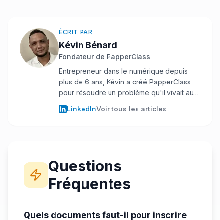
ÉCRIT PAR
Kévin Bénard
Fondateur de PapperClass
Entrepreneur dans le numérique depuis
plus de 6 ans, Kévin a créé PapperClass
pour résoudre un problème qu'il vivait au
quotidien : retrouver rapidement ses
LinkedIn
Voir tous les articles
documents entre classeurs, mails et
ordinateur. Également investisseur
immobilier, il gère un volume important de
documents administratifs et fiscaux — une
réalité qui a directement nourri la
Questions
conception de PapperClass.
Fréquentes
Quels documents faut-il pour inscrire