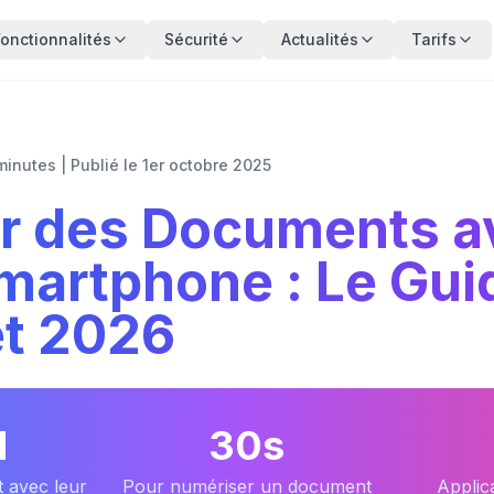
Fonctionnalités
Sécurité
Actualités
Tarifs
 minutes
|
Publié le 1er octobre 2025
r des Documents a
martphone : Le Gui
t 2026
M
30s
 avec leur
Pour numériser un document
Applica