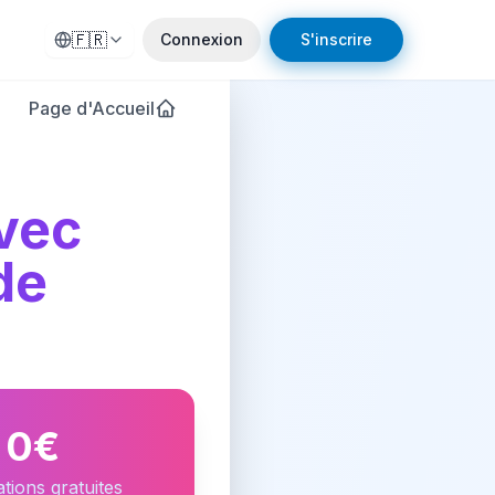
🇫🇷
Connexion
S'inscrire
Page d'Accueil
vec
de
0€
tions gratuites