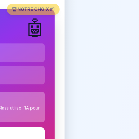
🏆 NOTRE CHOIX #1
🤖
s utilise l'IA pour