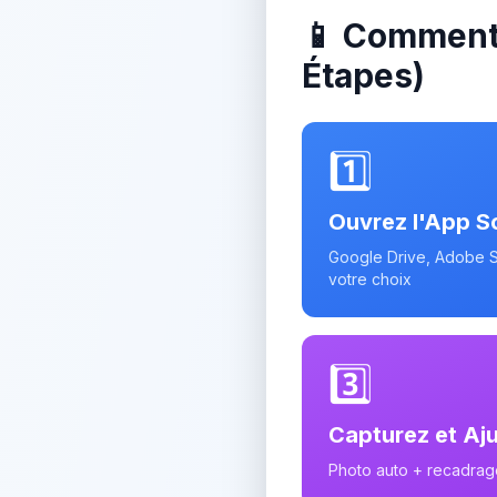
📱 Comment
Étapes)
1️⃣
Ouvrez l'App S
Google Drive, Adobe 
votre choix
3️⃣
Capturez et Aj
Photo auto + recadrag