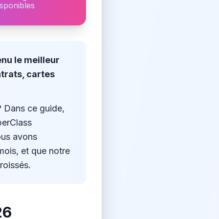
isponibles
nu le meilleur
trats, cartes
 ? Dans ce guide,
perClass
ous avons
ois, et que notre
roissés.
26