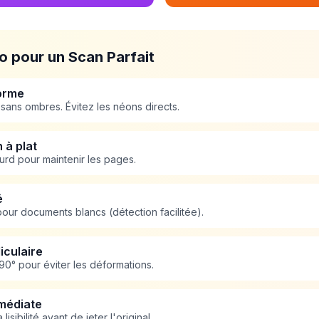
o pour un Scan Parfait
forme
 sans ombres. Évitez les néons directs.
 à plat
lourd pour maintenir les pages.
é
ur documents blancs (détection facilitée).
iculaire
0° pour éviter les déformations.
mmédiate
 lisibilité avant de jeter l'original.