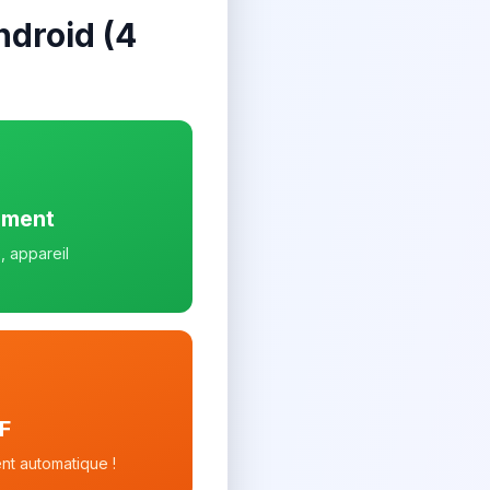
droid (4
ument
, appareil
F
nt automatique !