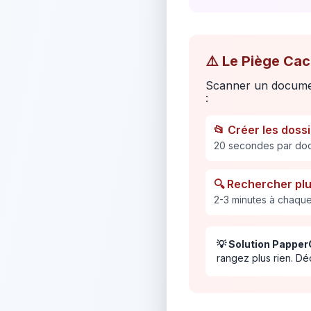
⚠️ Le Piège Ca
Scanner un documen
:
📂 Créer les doss
20 secondes par do
🔍 Rechercher plu
2-3 minutes à chaque
💡 Solution Papper
rangez plus rien. Dé