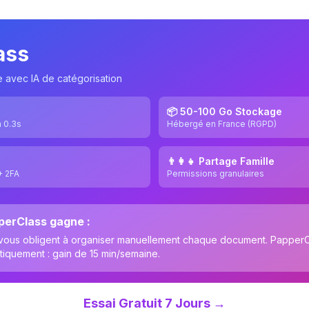
ass
se avec IA de catégorisation
📦 50-100 Go Stockage
n 0.3s
Hébergé en France (RGPD)
👨‍👩‍👧 Partage Famille
+ 2FA
Permissions granulaires
perClass gagne :
 vous obligent à organiser manuellement chaque document. PapperClas
tiquement : gain de 15 min/semaine.
Essai Gratuit 7 Jours →