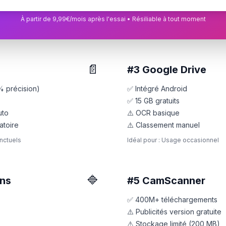
À partir de 9,99€/mois après l'essai • Résiliable à tout moment
📄
#3
Google Drive
 précision)
✅ Intégré Android
✅ 15 GB gratuits
uto
⚠️ OCR basique
atoire
⚠️ Classement manuel
nctuels
Idéal pour : Usage occasionnel
🔷
ens
#5
CamScanner
✅ 400M+ téléchargements
⚠️ Publicités version gratuite
⚠️ Stockage limité (200 MB)