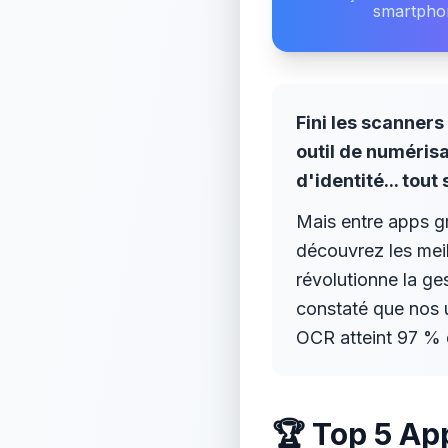
smartpho
Fini les scanner
outil de numérisa
d'identité... tou
Mais entre apps gra
découvrez les meil
révolutionne la g
constaté que nos 
OCR atteint 97 % 
🏆 Top 5 Ap