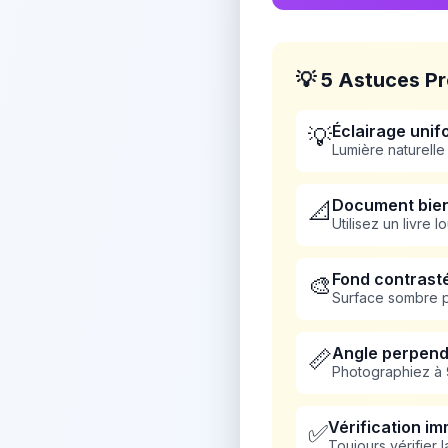
💡 5 Astuces Pr
Éclairage uni
💡
Lumière naturelle
Document bien
📐
Utilisez un livre 
Fond contrast
🎨
Surface sombre po
Angle perpend
📏
Photographiez à 9
Vérification i
✅
Toujours vérifier la