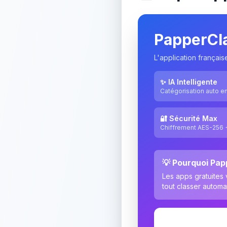
PapperCl
L'application françai
✨ IA Intelligente
Catégorisation auto e
🔐 Sécurité Max
Chiffrement AES-256 
💡 Pourquoi Pap
Les apps gratuites
tout classer automa