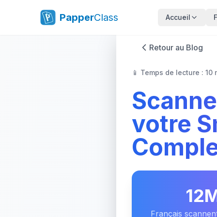
Papper
Class
Accueil
Retour au Blog
📱 Temps de lecture : 10
Scanne
votre S
Comple
12
Français scannent