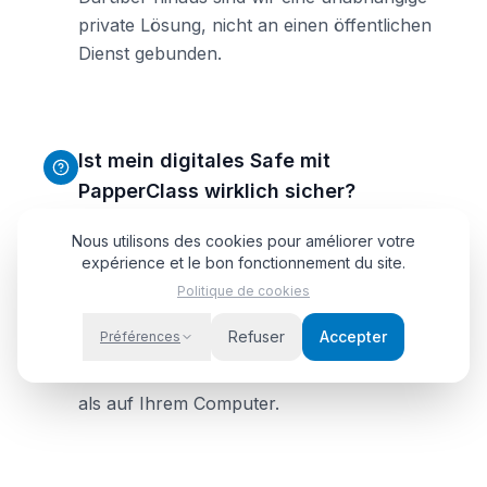
private Lösung, nicht an einen öffentlichen
Dienst gebunden.
Ist mein digitales Safe mit
PapperClass wirklich sicher?
Absolut. Wir verwenden AES-256-
Nous utilisons des cookies pour améliorer votre
Verschlüsselung (gleicher Standard wie
expérience et le bon fonctionnement du site.
Banken), exklusives Hosting in Frankreich
Politique de cookies
mit HDS-Zertifizierung, 2FA-
Refuser
Accepter
Préférences
Authentifizierung und jährliche externe
Sicherheitsaudits. Ihre Daten sind sicherer
als auf Ihrem Computer.